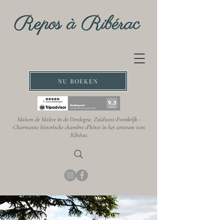
NU BOEKEN
Maison de Maître in de Dordogne, Zuidwest-Frankrijk -
Charmante historische chambre d'hôtes in het centrum van
Ribérac