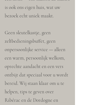
is ook ons eigen huis, wat uw
bezoek echt uniek maakt.​
Geen sleutelkastje, geen
zelfbedieningsbuffet, geen
onpersoonlijke service — alleen
een warm, persoonlijk welkom,
oprechte aandacht en een vers
ontbijt dat speciaal voor u wordt
bereid. Wij staan klaar om u te
helpen, tips te geven over
Ribérac en de Dordogne en