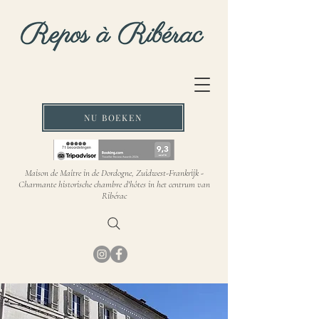
NU BOEKEN
Maison de Maître in de Dordogne, Zuidwest-Frankrijk -
Charmante historische chambre d'hôtes in het centrum van
Ribérac