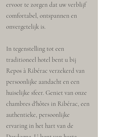
ervoor te zorgen dat uw verblijf
comfortabel, ontspannen en
onvergetelijk is.
In tegenstelling tot een
traditioneel hotel bent u bij
Repos à Ribérac verzekerd van
persoonlijke aandacht en een
huiselijke sfeer. Geniet van onze
chambres d'hôtes in Ribérac, een
authentieke, persoonlijke
ervaring in het hart van de
Dordogne. U bent van harte