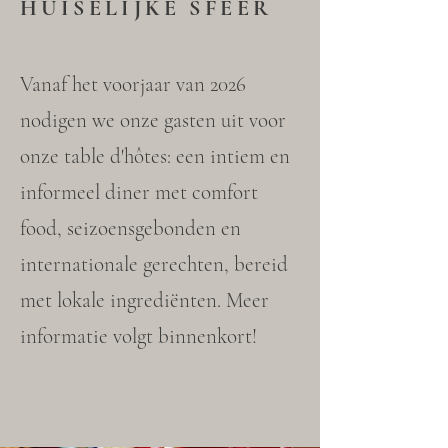
HUISELIJKE SFEER
Vanaf het voorjaar van 2026
nodigen we onze gasten uit voor
onze table d'hôtes: een intiem en
informeel diner met comfort
food, seizoensgebonden en
internationale gerechten, bereid
met lokale ingrediënten. Meer
informatie volgt binnenkort!