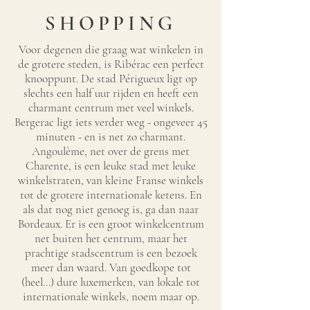
SHOPPING
Voor degenen die graag wat winkelen in
de grotere steden, is Ribérac een perfect
knooppunt. De stad Périgueux ligt op
slechts een half uur rijden en heeft een
charmant centrum met veel winkels.
Bergerac ligt iets verder weg - ongeveer 45
minuten - en is net zo charmant.
Angoulème, net over de grens met
Charente, is een leuke stad met leuke
winkelstraten, van kleine Franse winkels
tot de grotere internationale ketens. En
als dat nog niet genoeg is, ga dan naar
Bordeaux. Er is een groot winkelcentrum
net buiten het centrum, maar het
prachtige stadscentrum is een bezoek
meer dan waard. Van goedkope tot
(heel...) dure luxemerken, van lokale tot
internationale winkels, noem maar op.