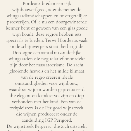
Bordeaux bieden een rijk
wijnbouwerfgoed, adembenemende
wijngaardlandschappen en onvergetelijke
proeverijen. Of je nu een doorgewinterde
kenner bent of gewoon van een glas goede
wijn houdt, deze regio's hebben iets
speciaals te bieden. Terwijl Bordeaux vaak
in de schijnwerpers staat, herbergt de
Dordogne een aantal uitzonderlijke
wijngaarden die nog relatief onontdekt
zijn door het massatoerisme. De zacht
glooiende heuvels en het milde klimaat
van de regio creëren ideale
omstandigheden voor wijnbouw,
waardoor wijnen worden geproduceerd
die elegant en karaktervol zijn en diep
verbonden met het land. Een van de
trekpleisters is de Périgord wijnstreek,
die wijnen produceert onder de
aanduiding IGP Périgord.
De wijnstreek Bergerac, die zich uitstrekt