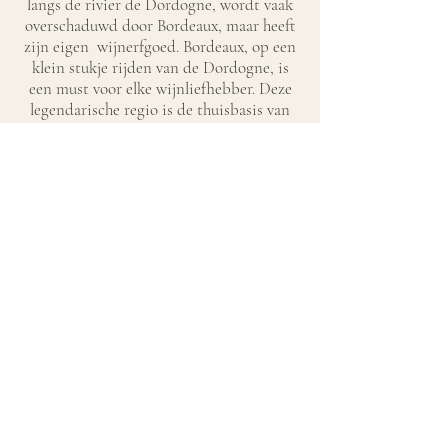
langs de rivier de Dordogne, wordt vaak
overschaduwd door Bordeaux, maar heeft
zijn eigen wijnerfgoed. Bordeaux, op een
klein stukje rijden van de Dordogne, is
een must voor elke wijnliefhebber. Deze
legendarische regio is de thuisbasis van
enkele van de meest prestigieuze
wijnmakerijen ter wereld, waar wijnen
worden geproduceerd die synoniem staan
voor uitmuntendheid en traditie.
MEER INFO