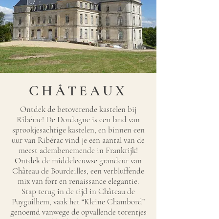
CHÂTEAUX
Ontdek de betoverende kastelen bij
Ribérac! De Dordogne is een land van
sprookjesachtige kastelen, en binnen een
uur van Ribérac vind je een aantal van de
meest adembenemende in Frankrijk!
Ontdek de middeleeuwse grandeur van
Château de Bourdeilles, een verbluffende
mix van fort en renaissance elegantie.
Stap terug in de tijd in Château de
Puyguilhem, vaak het “Kleine Chambord”
genoemd vanwege de opvallende torentjes