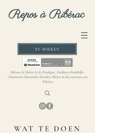
NU BOEKEN
Maison de Maître in de Dordogne, Zuidwest-Frankrijk -
Charmante historische chambre d'hôtes in het centrum van
Ribérac
WAT TE DOEN