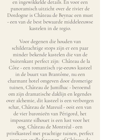
en ingewikkelde details. En voor een
panoramisch uitzicht over de rivier de
Dordogne is Château de Beynac een must
- een van de best bewaarde middeleeuwse
kastelen in de regio.
Voor degenen die houden van
schilderachtige stops zijn er een paar
minder bekende kastelen die van de
buitenkant perfect zijn: Château de la
Côte - een romantisch 15e-eeuws kasteel
in de buurt van Brantôme, nu een
charmant hotel omgeven door dromerige
tuinen, Château de Jumilhac - beroemd
om zijn dramatische daklijn en legendes
over alchemie, dit kasteel is een verborgen
schat, Château de Mareuil - ooit een van
de vier baronieën van Périgord, het
imposante silhouet is een lust voor het
oog, Château de Montréal - een
privékasteel met prachtige tuinen, perfect
voor een snelle fotostop, of Château de