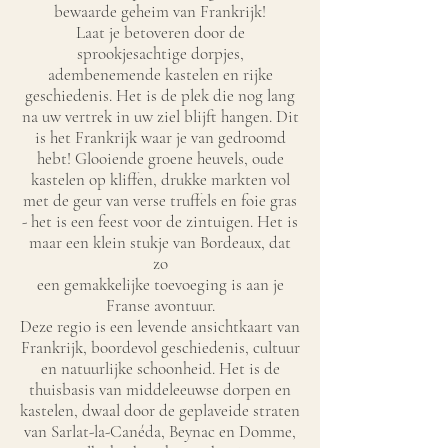
bewaarde geheim van Frankrijk!
Laat je betoveren door de
sprookjesachtige dorpjes,
adembenemende kastelen en rijke
geschiedenis. Het is de plek die nog lang
na uw vertrek in uw ziel blijft hangen. Dit
is het Frankrijk waar je van gedroomd
hebt! Glooiende groene heuvels, oude
kastelen op kliffen, drukke markten vol
met de geur van verse truffels en foie gras
- het is een feest voor de zintuigen. Het is
maar een klein stukje van Bordeaux, dat
zo
een gemakkelijke toevoeging is aan je
Franse avontuur.
Deze regio is een levende ansichtkaart van
Frankrijk, boordevol geschiedenis, cultuur
en natuurlijke schoonheid. Het is de
thuisbasis van middeleeuwse dorpen en
kastelen, dwaal door de geplaveide straten
van Sarlat-la-Canéda, Beynac en Domme,