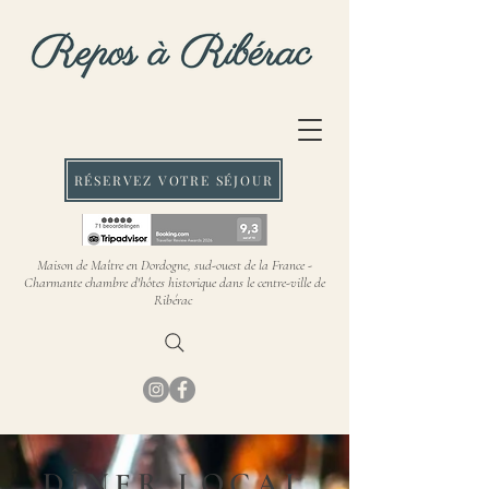
RÉSERVEZ VOTRE SÉJOUR
Maison de Maître en Dordogne, sud-ouest de la France -
Charmante chambre d'hôtes historique dans le centre-ville de
Ribérac
DÎNER LOCAL