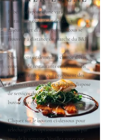
Ribérac dispose d'une variété de
restaurants offrant de délicieux
déjeuners et dîners - presque tous se
trouvent à distance de marche du B&B.
Nous avons également la chance d'être
entourés de restaurants exceptionnels
dans notre région, qui proposent des
déjeuners et des dîners. Ribérac dispose
de services de taxis, afin que vous ne
buviez pas et ne conduisiez pas.
Cliquez sur le bouton ci-dessous pour
télécharger les options disponibles par
jour de la semaine. Veuillez noter que