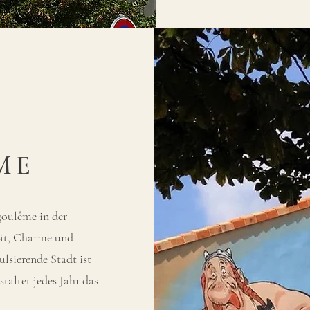
ME
goulême in der
tät, Charme und
lsierende Stadt ist
altet jedes Jahr das