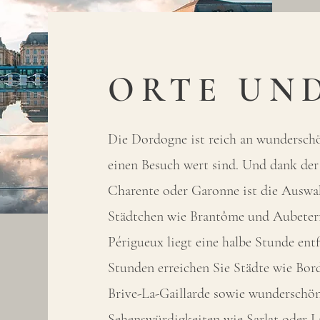
ORTE UN
Die Dordogne ist reich an wundersch
einen Besuch wert sind. Und dank de
Charente oder Garonne ist die Auswa
Städtchen wie Brantôme und Aubeterr
Périgueux liegt eine halbe Stunde entf
Stunden erreichen Sie Städte wie Bor
Brive-La-Gaillarde sowie wunderschö
Sehenswürdigkeiten wie Sarlat oder L