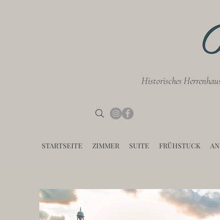
Historisches Herrenhau
STARTSEITE
ZIMMER
SUITE
FRÜHSTUCK
AN