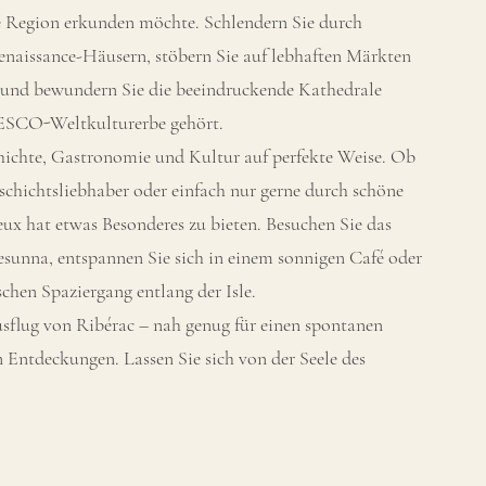
ie Region erkunden möchte. Schlendern Sie durch
enaissance-Häusern, stöbern Sie auf lebhaften Märkten
n und bewundern Sie die beeindruckende Kathedrale
ESCO-Weltkulturerbe gehört.
hichte, Gastronomie und Kultur auf perfekte Weise. Ob
schichtsliebhaber oder einfach nur gerne durch schöne
eux hat etwas Besonderes zu bieten. Besuchen Sie das
unna, entspannen Sie sich in einem sonnigen Café oder
schen Spaziergang entlang der Isle.
ausflug von Ribérac – nah genug für einen spontanen
 Entdeckungen. Lassen Sie sich von der Seele des