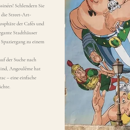
sinées! Schlendern Sie
 die Street-Art-
osphäre der Cafés und
legante Stadthäuser
 Spaziergang zu einem
auf der Suche nach
sind, Angoulême hat
rac – eine einfache
ichte.