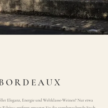
BORDEAUX
oller Eleganz, Energie und Weltklasse-Weinen? Nur etwa
 Ribérac entfernt erwartet Sie die atemberaubende Stadt